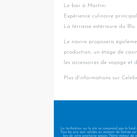
Le bar à Martini
Expérience culinaire principa
La terrasse extérieure du Blu
Le navire proposera égalemen
production, un étage de casin
les accessoires de voyage et
Plus d'informations sur Celeb
La tarification sur le site ne comprend pas le fond
Tous les prix sont valides au moment de l'entrée sur 
lors de votre prochaine session. Notre moteur de r