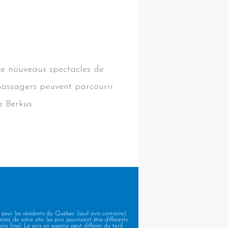
de nouveaux spectacles de
 passagers peuvent parcourir
 Berkus.
 pour les résidents du Québec (sauf avis contraire).
tez de notre site, les prix pourraient être différents
rix final. Le prix en agence peut différer du tarif