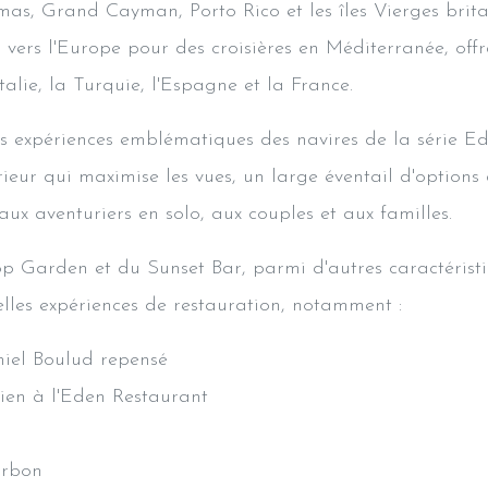
as, Grand Cayman, Porto Rico et les îles Vierges brita
 vers l'Europe pour des croisières en Méditerranée, of
talie, la Turquie, l'Espagne et la France.
es expériences emblématiques des navires de la série 
rieur qui maximise les vues, un large éventail d'options
ux aventuriers en solo, aux couples et aux familles.
p Garden et du Sunset Bar, parmi d'autres caractéristiq
lles expériences de restauration, notamment :
iel Boulud repensé
ien à l'Eden Restaurant
urbon