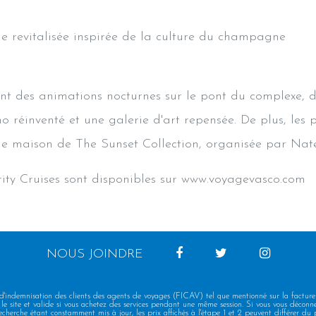
le revitalisée inspirée de la culture du champagne
t des animations nocturnes sur le pont du complexe, 
o réinventé et une galerie d'art repensée. De plus, les
 de maison de The Sunset Collection, organisée par Nate
rity Cruises sont disponibles sur www.voyagevasco.com
NOUS JOINDRE
 d'indemnisation des clients des agents de voyages (FICAV) tel que mentionné sur la facture
le site et valide si vous achetez des services pendant une même session. Si vous vous déconnec
echerche étant constamment mis à jour, les prix affichés à l'étape 1 et 2 peuvent différer du p