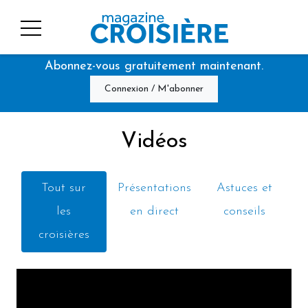
Abonnez-vous gratuitement maintenant.
Connexion / M'abonner
Vidéos
Tout sur
Présentations
Astuces et
les
en direct
conseils
croisières