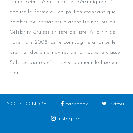
sauna ceinturé de sièges en céramique qui
épouse la forme du corps. Pas étonnant que
nombre de passagers placent les navires de
Celebrity Cruises en tête de liste. À la fin de
novembre 2008, cette compagnie a lancé le
premier des cinq navires de la nouvelle classe
Solstice qui redéfinit avec bonheur le luxe en
mer.
NOUS JOINDRE
Facebook
Twitter
Instagram