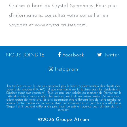
Cruises à bord du Crystal Symphony. Pour plus
d’informations, consultez votre conseiller en
voyages et www.crystalcruises.com.
NOUS JOINDRE
Facebook
Twitter
Instagram
La tarification sur le site ne comprend pas le fond d'indemnisation des clients des
agents de voyages (FICAV) tel que mentionné sur la facture pour les résidents du
Québec (sauf avis contraire). Tous les prix sont valides au moment de l'entrée sur le
site et valide si vous achetez des services pendant une même session. Si vous vous
déconnectez de notre site, les prix pourraient être différents lors de votre prochaine
session. Notre moteur de recherche étant constamment mis à jour, les prix affichés à
l'étape 1 et 2 peuvent différer du prix final. Le prix en agence peut différer du tarif
internet.
©2026 Groupe Atrium