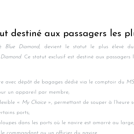
t destiné aux passagers les plu
sé
Blue Diamond
, devient le statut le plus élevé 
t
Diamond
. Ce statut exclusif est destiné aux passagers l
ire avec dépôt de bagages dédié via le comptoir du
MS
pour un appareil par membre;
lexible «
My Choice
», permettant de souper à l’heure s
rtains ports;
aloupes dans les ports où le navire est amarré au large
 le commandant ou un officier du navire.