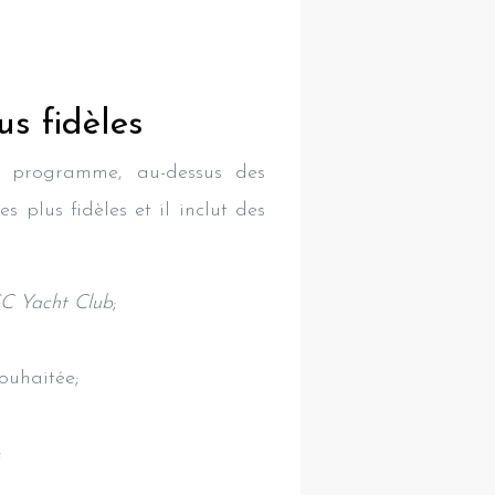
s fidèles
du programme, au-dessus des
es plus fidèles et il inclut des
C Yacht Club
;
ouhaitée;
;