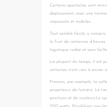
Certains spectacles sont mini
déploiement, avec une trentai
imposants et mobiles.
Tout semble facile, y compris
le fruit de centaines d’heure
logistique rodée et sans faille
La plupart du temps, il est po
certaines n’ont rien à envier 
Prenons, par exemple, la sal
projecteurs de lumière. Le tie
positions et de couleurs.Le s
000 watts. N’oublions pas les