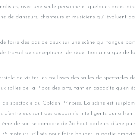
malistes, avec une seule personne et quelques accessoir
ne de danseurs, chanteurs et musiciens qui évoluent da
 de faire des pas de deux sur une scène qui tangue parf
s de travail de conceptionet de répétition ainsi que de l
.
ssible de visiter les coulisses des salles de spectacles d
aux salles de la Place des arts, tant en capacité qu’en 
le de spectacle du Golden Princess. La scène est surpl
rs d’entre eux sont des dispositifs intelligents qui offre
ystème de son se compose de 36 haut-parleurs d’une pui
 75 moteurs utilisés pour faire bouger la partie amovibl