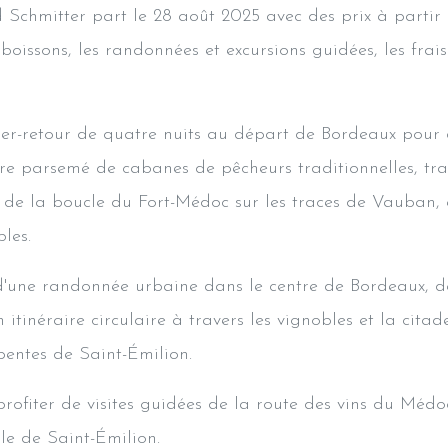
d Schmitter part le 28 août 2025 avec des prix à parti
oissons, les randonnées et excursions guidées, les frais
ler-retour de quatre nuits au départ de Bordeaux pour 
aire parsemé de cabanes de pêcheurs traditionnelles, tr
ng de la boucle du Fort-Médoc sur les traces de Vauban, 
les.
d'une randonnée urbaine dans le centre de Bordeaux, d
 itinéraire circulaire à travers les vignobles et la citad
 pentes de Saint-Émilion.
ofiter de visites guidées de la route des vins du Médoc
le de Saint-Émilion.