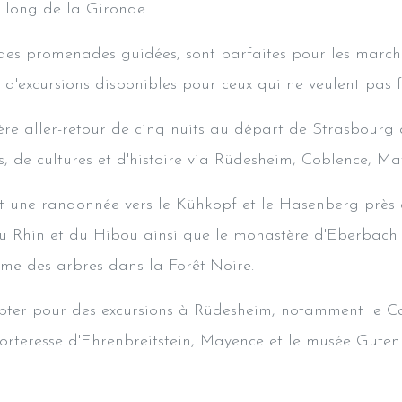
e long de la Gironde.
t des promenades guidées, sont parfaites pour les marc
 d'excursions disponibles pour ceux qui ne veulent pas 
ière aller-retour de cinq nuits au départ de Strasbourg 
de cultures et d'histoire via Rüdesheim, Coblence, May
t une randonnée vers le Kühkopf et le Hasenberg près
 du Rhin et du Hibou ainsi que le monastère d'Eberbach
me des arbres dans la Forêt-Noire.
pter pour des excursions à Rüdesheim, notamment le 
forteresse d'Ehrenbreitstein, Mayence et le musée Gutenb