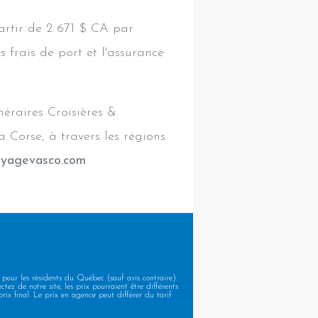
artir de 2 671 $ CA par
s frais de port et l'assurance
néraires Croisières &
 Corse, à travers les régions
yagevasco.com
 pour les résidents du Québec (sauf avis contraire).
tez de notre site, les prix pourraient être différents
rix final. Le prix en agence peut différer du tarif