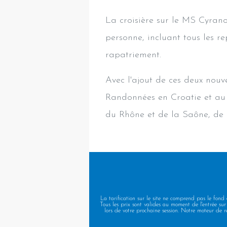
La croisière sur le MS Cyrano
personne, incluant tous les re
rapatriement.
Avec l'ajout de ces deux nouve
Randonnées en Croatie et au 
du Rhône et de la Saône, de 
La tarification sur le site ne comprend pas le fond
Tous les prix sont valides au moment de l'entrée sur 
lors de votre prochaine session. Notre moteur de r