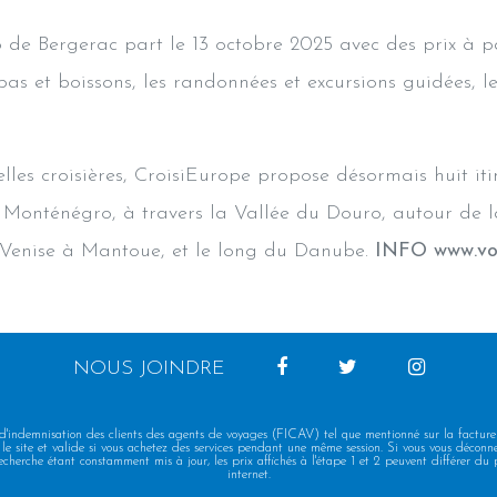
 de Bergerac part le 13 octobre 2025 avec des prix à p
pas et boissons, les randonnées et excursions guidées, le
lles croisières, CroisiEurope propose désormais huit iti
Monténégro, à travers la Vallée du Douro, autour de la
Venise à Mantoue, et le long du Danube.
INFO www.vo
NOUS JOINDRE
 d'indemnisation des clients des agents de voyages (FICAV) tel que mentionné sur la facture
le site et valide si vous achetez des services pendant une même session. Si vous vous déconnec
echerche étant constamment mis à jour, les prix affichés à l'étape 1 et 2 peuvent différer du p
internet.