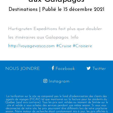
Destinations | Publié le 15 décembre 2021
Hurtigruten Expeditions fait plus que doubler
les itinéraires aux Galapagos. Info
http://voyagevasco.com
#Cruise
#Croisere
NOUS JOINDRE
Facebook
Twitter
Instagram
La tarification sur le site ne comprend pas le fond d'indemnisation des clients des
agents de voyages (FICAV) tel que mentionné sur la facture pour les résidents du
Québec (sauf avis contraire). Tous les prix sont valides au moment de l'entrée sur le
site et valide si vous achetez des services pendant une même session. Si vous vous
déconnectez de notre site, les prix pourraient être différents lors de votre prochaine
session. Notre moteur de recherche étant constamment mis à jour, les prix affichés à