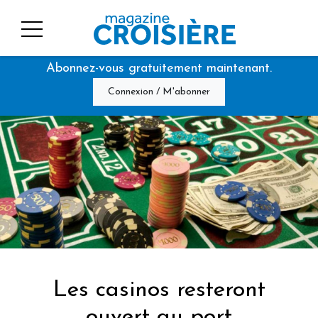
Abonnez-vous gratuitement maintenant.
Connexion / M'abonner
Les casinos resteront
ouvert au port