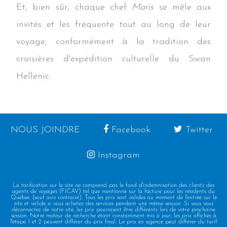
Et, bien sûr, chaque chef
Maris
se mêle aux
invités et les fréquente tout au long de leur
voyage, conformément à la tradition des
croisières d'expédition culturelle du Swan
Hellenic.
NOUS JOINDRE
Facebook
Twitter
Instagram
La tarification sur le site ne comprend pas le fond d'indemnisation des clients des
agents de voyages (FICAV) tel que mentionné sur la facture pour les résidents du
Québec (sauf avis contraire). Tous les prix sont valides au moment de l'entrée sur le
site et valide si vous achetez des services pendant une même session. Si vous vous
déconnectez de notre site, les prix pourraient être différents lors de votre prochaine
session. Notre moteur de recherche étant constamment mis à jour, les prix affichés à
l'étape 1 et 2 peuvent différer du prix final. Le prix en agence peut différer du tarif