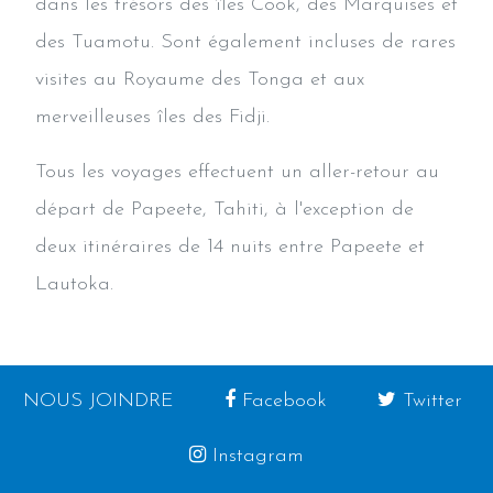
dans les trésors des îles Cook, des Marquises et
des Tuamotu. Sont également incluses de rares
visites au Royaume des Tonga et aux
merveilleuses îles des Fidji.
Tous les voyages effectuent un aller-retour au
départ de Papeete, Tahiti, à l'exception de
deux itinéraires de 14 nuits entre Papeete et
Lautoka.
NOUS JOINDRE
Facebook
Twitter
Instagram