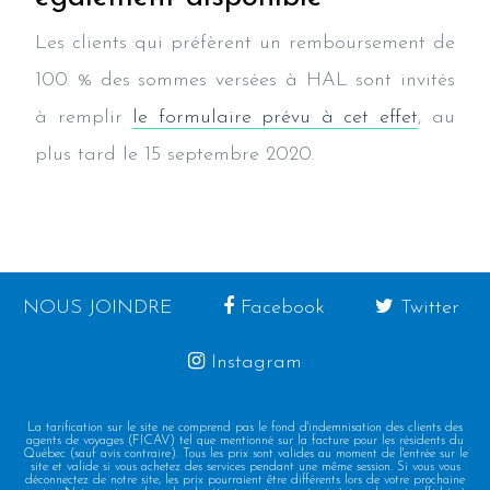
Les clients qui préfèrent un remboursement de
100 % des sommes versées à HAL sont invités
à remplir
le formulaire prévu à cet effet
, au
plus tard le 15 septembre 2020.
NOUS JOINDRE
Facebook
Twitter
Instagram
La tarification sur le site ne comprend pas le fond d'indemnisation des clients des
agents de voyages (FICAV) tel que mentionné sur la facture pour les résidents du
Québec (sauf avis contraire). Tous les prix sont valides au moment de l'entrée sur le
site et valide si vous achetez des services pendant une même session. Si vous vous
déconnectez de notre site, les prix pourraient être différents lors de votre prochaine