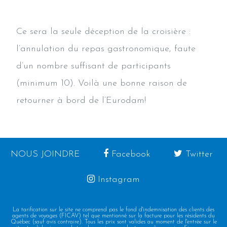
Ce sera la seule déception de la croisière :
l’annulation du repas gastronomique, faute
d’un nombre suffisant de participants
(minimum 10). Voilà une bonne raison de
retourner à bord de l’Eurodam!
NOUS JOINDRE
Facebook
Twitter
Instagram
La tarification sur le site ne comprend pas le fond d'indemnisation des clients des
agents de voyages (FICAV) tel que mentionné sur la facture pour les résidents du
Québec (sauf avis contraire). Tous les prix sont valides au moment de l'entrée sur le