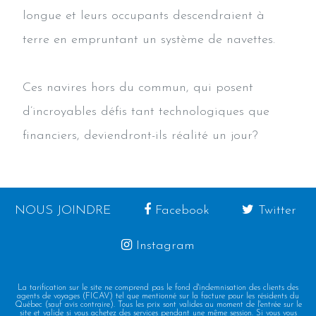
longue et leurs occupants descendraient à
terre en empruntant un système de navettes.
Ces navires hors du commun, qui posent
d’incroyables défis tant technologiques que
financiers, deviendront-ils réalité un jour?
NOUS JOINDRE
Facebook
Twitter
Instagram
La tarification sur le site ne comprend pas le fond d'indemnisation des clients des
agents de voyages (FICAV) tel que mentionné sur la facture pour les résidents du
Québec (sauf avis contraire). Tous les prix sont valides au moment de l'entrée sur le
site et valide si vous achetez des services pendant une même session. Si vous vous