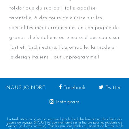
folklorique du sud de l’Italie appelée
tarentelle, à des cours de cuisine sur les
spécialités méditerranéennes en compagnie de
grands chefs italiens ou encore, à des cours sur
l’art et l’architecture, l’automobile, la mode et
le design italiens. Tout unprogramme !
NOUS JOINDRE
Facebook
Twitter
Instagram
La tarification sur le site ne comprend pas le fond d'indemnisation des clients des
agents de voyages (FICAV) tel que mentionné sur la facture pour les résidents du
Québec (sauf avis contraire). Tous les prix sont valides au moment de l'entrée sur le