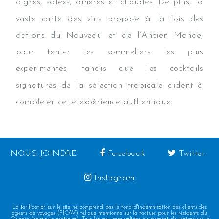
aigres, salées, amères et chaudes. De plus, la
vaste carte des vins propose à la fois des
options du Nouveau et de l’Ancien Monde,
pour tenter les sommeliers les plus
expérimentés, tandis que les cocktails
signatures de la sélection tropicale aident à
compléter cette expérience authentique.
NOUS JOINDRE
Facebook
Twitter
Instagram
La tarification sur le site ne comprend pas le fond d'indemnisation des clients des
agents de voyages (FICAV) tel que mentionné sur la facture pour les résidents du
Québec (sauf avis contraire). Tous les prix sont valides au moment de l'entrée sur le