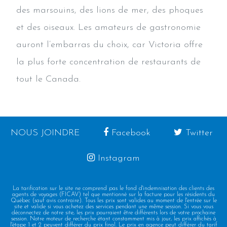
des marsouins, des lions de mer, des phoques
et des oiseaux. Les amateurs de gastronomie
auront l’embarras du choix, car Victoria offre
la plus forte concentration de restaurants de
tout le Canada.
NOUS JOINDRE
Facebook
Twitter
Instagram
La tarification sur le site ne comprend pas le fond d'indemnisation des clients des
agents de voyages (FICAV) tel que mentionné sur la facture pour les résidents du
Québec (sauf avis contraire). Tous les prix sont valides au moment de l'entrée sur le
site et valide si vous achetez des services pendant une même session. Si vous vous
déconnectez de notre site, les prix pourraient être différents lors de votre prochaine
session. Notre moteur de recherche étant constamment mis à jour, les prix affichés à
l'étape 1 et 2 peuvent différer du prix final. Le prix en agence peut différer du tarif