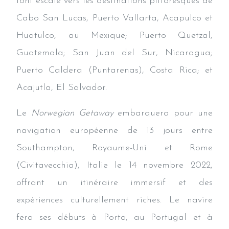
font escale vers les destinations pittoresques de
Cabo San Lucas, Puerto Vallarta, Acapulco et
Huatulco, au Mexique; Puerto Quetzal,
Guatemala; San Juan del Sur, Nicaragua;
Puerto Caldera (Puntarenas), Costa Rica; et
Acajutla, El Salvador.
Le
Norwegian Getaway
embarquera pour une
navigation européenne de 13 jours entre
Southampton, Royaume-Uni et Rome
(Civitavecchia), Italie le 14 novembre 2022,
offrant un itinéraire immersif et des
expériences culturellement riches. Le navire
fera ses débuts à Porto, au Portugal et à