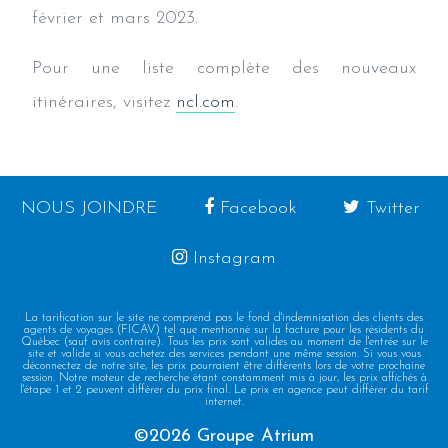
février et mars 2023.
Pour une liste complète des nouveaux
itinéraires, visitez
ncl.com
.
NOUS JOINDRE
Facebook
Twitter
Instagram
La tarification sur le site ne comprend pas le fond d'indemnisation des clients des
agents de voyages (FICAV) tel que mentionné sur la facture pour les résidents du
Québec (sauf avis contraire). Tous les prix sont valides au moment de l'entrée sur le
site et valide si vous achetez des services pendant une même session. Si vous vous
déconnectez de notre site, les prix pourraient être différents lors de votre prochaine
session. Notre moteur de recherche étant constamment mis à jour, les prix affichés à
l'étape 1 et 2 peuvent différer du prix final. Le prix en agence peut différer du tarif
internet.
©2026 Groupe Atrium