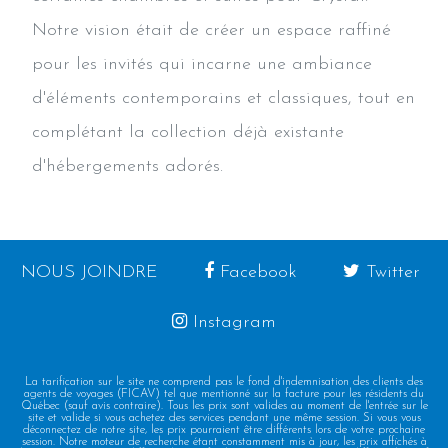
Notre vision était de créer un espace raffiné
pour les invités qui incarne une ambiance
d'éléments contemporains et classiques, tout en
complétant la collection déjà existante
d'hébergements adorés.
NOUS JOINDRE
Facebook
Twitter
Instagram
La tarification sur le site ne comprend pas le fond d'indemnisation des clients des
agents de voyages (FICAV) tel que mentionné sur la facture pour les résidents du
Québec (sauf avis contraire). Tous les prix sont valides au moment de l'entrée sur le
site et valide si vous achetez des services pendant une même session. Si vous vous
déconnectez de notre site, les prix pourraient être différents lors de votre prochaine
session. Notre moteur de recherche étant constamment mis à jour, les prix affichés à