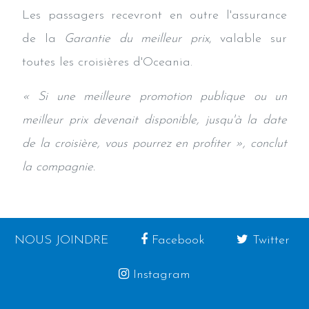
Les passagers recevront en outre l'assurance
de la
Garantie du meilleur prix
, valable sur
toutes les croisières d'Oceania.
« Si une meilleure promotion publique ou un
meilleur prix devenait disponible, jusqu'à la date
de la croisière, vous pourrez en profiter », conclut
la compagnie.
NOUS JOINDRE
Facebook
Twitter
Instagram