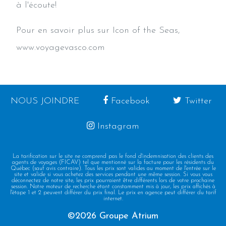
à l'écoute!
Pour en savoir plus sur Icon of the Seas,
www.voyagevasco.com
NOUS JOINDRE
Facebook
Twitter
Instagram
La tarification sur le site ne comprend pas le fond d'indemnisation des clients des
agents de voyages (FICAV) tel que mentionné sur la facture pour les résidents du
Québec (sauf avis contraire). Tous les prix sont valides au moment de l'entrée sur le
site et valide si vous achetez des services pendant une même session. Si vous vous
déconnectez de notre site, les prix pourraient être différents lors de votre prochaine
session. Notre moteur de recherche étant constamment mis à jour, les prix affichés à
l'étape 1 et 2 peuvent différer du prix final. Le prix en agence peut différer du tarif
internet.
©2026 Groupe Atrium